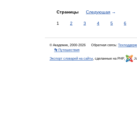
Страницы
Следующая
→
1
2
3
4
5
6
© Академик, 2000-2026
Обратная связь:
Техподдерж
👣 Путешествия
Экспорт словарей на сайты
, сделанные на PHP,
Jo