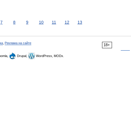
7
8
9
10
11
12
13
ка
,
Реклама на сайте
18+
omla,
Drupal,
WordPress, MODx.