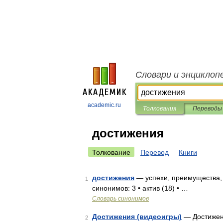
Словари и энциклоп
academic.ru
Толкования
Переводы
достижения
Толкование
Перевод
Книги
достижения
— успехи, преимущества, 
1
синонимов: 3 • актив (18) • …
Словарь синонимов
Достижения (видеоигры)
— Достижени
2