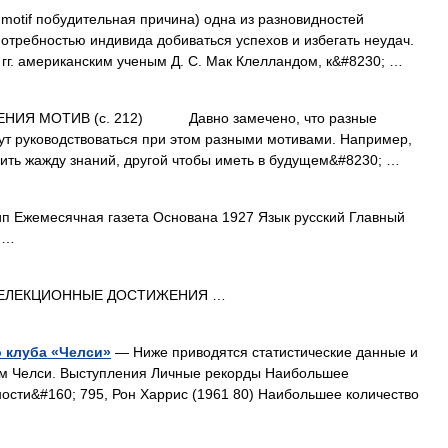
motif побудительная причина) одна из разновидностей
потребностью индивида добиваться успехов и избегать неудач.
 гг. американским ученым Д. С. Мак Клелландом, к&#8230; …
МОТИВ (с. 212) Давно замечено, что разные
ут руководствоваться при этом разными мотивами. Например,
орить жажду знаний, другой чтобы иметь в будущем&#8230; …
п Ежемесячная газета Основана 1927 Язык русский Главный
 …
ЕЛЕКЦИОННЫЕ ДОСТИЖЕНИЯ …
 клуба «Челси»
— Ниже приводятся статистические данные и
ом Челси. Выступления Личные рекорды Наибольшее
ости&#160; 795, Рон Харрис (1961 80) Наибольшее количество