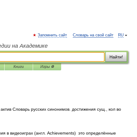
Запомнить сайт
Словарь на свой сайт
RU
едии на Академике
Найти!
Книги
Игры ⚽
актив Словарь русских синонимов. достижения сущ., кол во
я в видеоиграх (англ. Achievements) это определённые