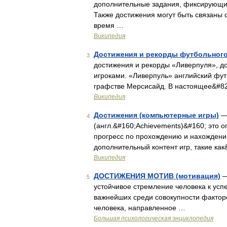
дополнительные задания, фиксирующие
Также достижения могут быть связаны
время …
Википедия
Достижения и рекорды футбольного
3
достижения и рекорды «Ливерпуля», до
игроками. «Ливерпуль» английский фут
графстве Мерсисайд. В настоящее&#8
Википедия
Достижения (компьютерные игры)
— 
4
(англ.&#160;Achievements)&#160; это
прогресс по прохождению и нахождени
дополнительный контент игр, такие ка
Википедия
ДОСТИЖЕНИЯ МОТИВ (мотивация)
—
5
устойчивое стремление человека к усп
важнейших среди совокупности факто
человека, направленное …
Большая психологическая энциклопедия